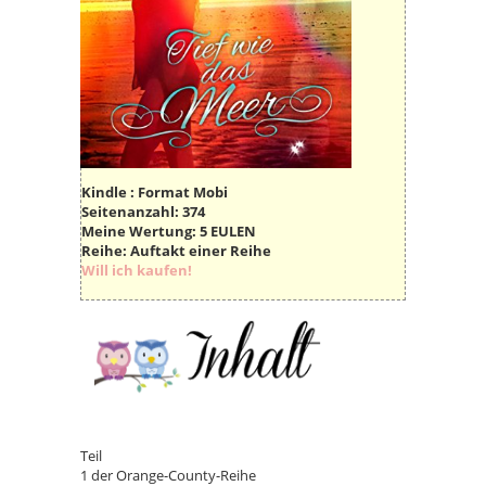
Kindle : Format Mobi
Seitenanzahl:
374
Meine Wertung:
5 EULEN
Reihe:
Auftakt einer Reihe
Will ich kaufen!
Teil
1 der Orange-County-Reihe