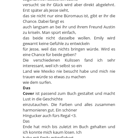
versucht sie ihr Glück wird aber direkt abgelehnt.
Erst später als Jesse sieht,
das sie nicht nur eine Büromaus ist, gibt er ihr die
Chance. Dabei fängt es
auch langsam an bei ihr und ihrem Freund Austin
zu kriseln. Man spürt einfach,
das beide nicht dasselbe wollen. Emily wird
gewarnt keine Gefühle zu entwickeln
für Jesse, weil das nichts bringen würde. Wird es
eine Chance für beide geben?
Die verschiedenen Kulissen fand ich sehr
interessant, weil ich selbst so ein
Land wie Mexiko nie besucht habe und mich nie
trauen würde so etwas zu machen
wie dem surfen.
Das
Cover
ist passend zum Buch gestaltet und macht
Lust in die Geschichte
einzutauchen. Die Farben und alles zusammen
harmonieren gut. Ein schöner
Hingucker auch fürs Regal <3.
Das
Ende hat mich bis zuletzt im Buch gehalten und
ich konnte mich kaum lösen. Ich
habe mit Emily mitgefiebert.