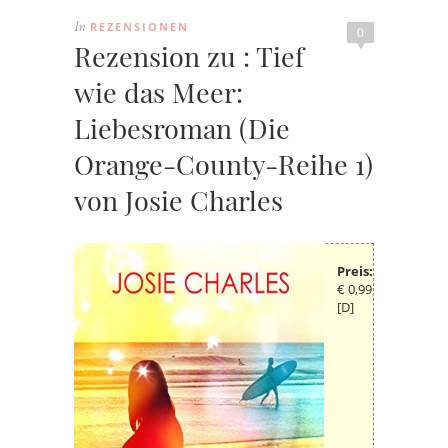
REZENSIONEN
In
0
Rezension zu : Tief
wie das Meer:
Liebesroman (Die
Orange-County-Reihe 1)
von Josie Charles
Preis:
€ 0,99
[D]