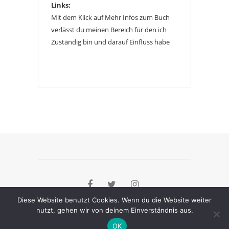
Links:
Mit dem Klick auf Mehr Infos zum Buch
verlässt du meinen Bereich für den ich
Zuständig bin und darauf Einfluss habe
Diese Website benutzt Cookies. Wenn du die Website weiter
nutzt, gehen wir von deinem Einverständnis aus.
[instagram-feed]
OK