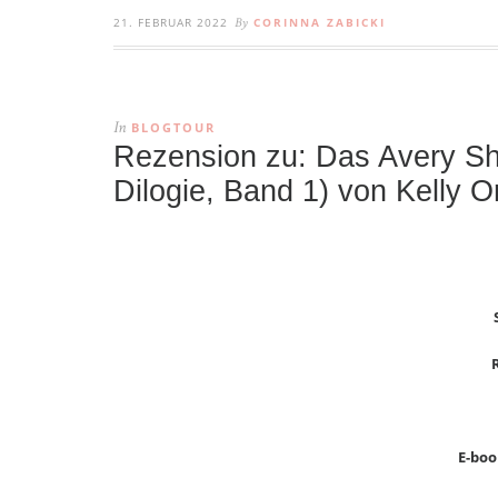
21. FEBRUAR 2022
CORINNA ZABICKI
By
BLOGTOUR
In
Rezension zu: Das Avery S
Dilogie, Band 1) von Kelly 
E-book