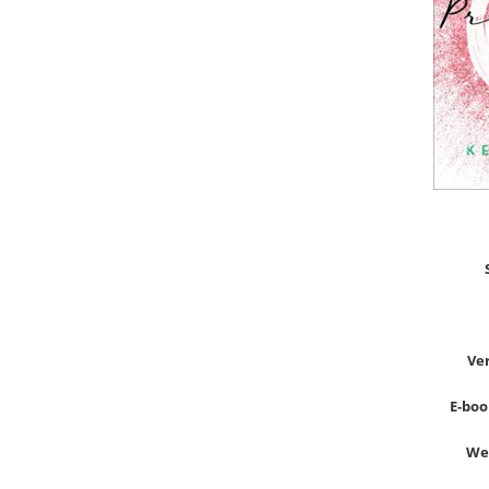
Ve
E-book
Wer