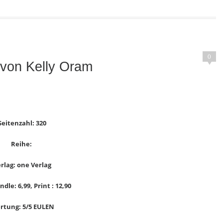
0
t von Kelly Oram
Seitenzahl: 320
Reihe:
rlag: one Verlag
ndle: 6,99, Print : 12,90
rtung: 5/5 EULEN