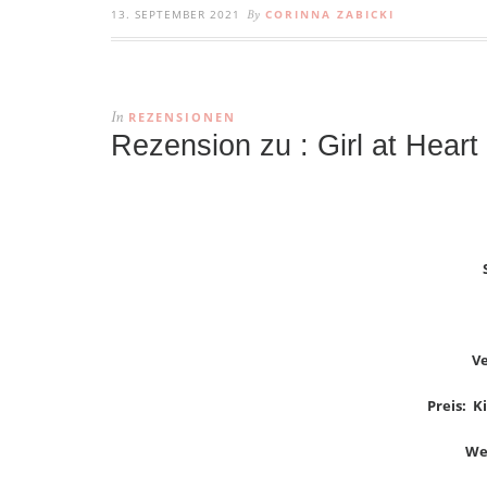
13. SEPTEMBER 2021
CORINNA ZABICKI
By
REZENSIONEN
In
Rezension zu : Girl at Hear
Ve
Preis: Ki
We