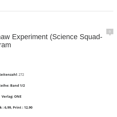
0
haw Experiment (Science Squad-
Oram
Seitenzahl
: 272
Reihe: Band 1/2
Verlag: ONE
 : 6,99, Print : 12,90