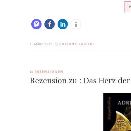
1. MÄRZ 2019
CORINNA ZABICKI
By
REZENSIONEN
In
Rezension zu : Das Herz de