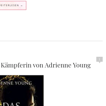
WEITERLESEN →
1
r Kämpferin von Adrienne Young