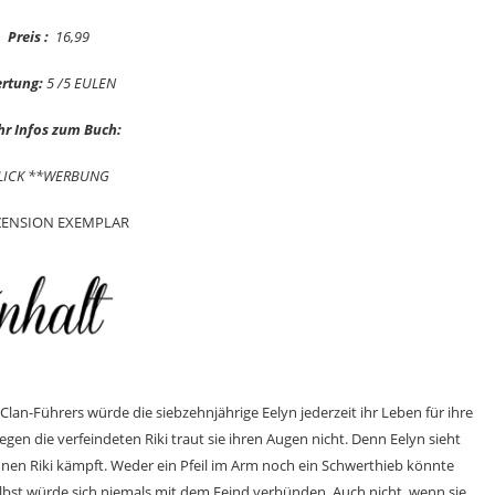
Preis :
16,99
rtung:
5 /5 EULEN
r Infos zum Buch:
LICK **WERBUNG
ZENSION EXEMPLAR
Clan-Führers würde die siebzehnjährige Eelyn jederzeit ihr Leben für ihre
en die verfeindeten Riki traut sie ihren Augen nicht. Denn Eelyn sieht
ühnen Riki kämpft. Weder ein Pfeil im Arm noch ein Schwerthieb könnte
selbst würde sich niemals mit dem Feind verbünden. Auch nicht, wenn sie