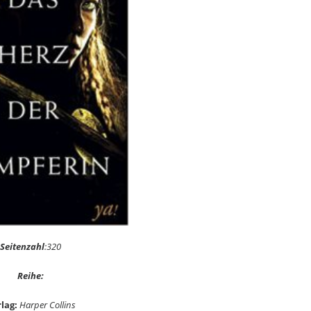
Seitenzahl
:320
Reihe:
lag:
Harper Collins