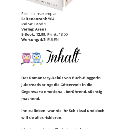
Rezensionsexemplar
Seitenanzahl:
504
Reihe:
Band 1
Verlag: Arena
E-Book: 12,99; Print:
18,00
Wertung: 4/5
EULEN
Das Romantasy-Debüt von Buch-Bloggerin
julezreads bringt die Götterwelt in die
Gegenwart: emotional, berührend, süchtig
machend.
Ihn zu lieben, war nie ihr Schicksal und doch
will sie alles riskieren.