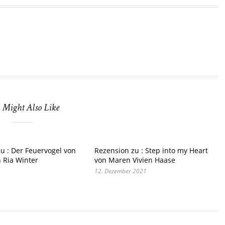
 Might Also Like
u : Der Feuervogel von
Rezension zu : Step into my Heart
n Ria Winter
von Maren Vivien Haase
12. Dezember 2021