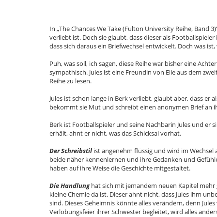
In „The Chances We Take (Fulton University Reihe, Band 3)“
verliebt ist. Doch sie glaubt, dass dieser als Footballspie
dass sich daraus ein Briefwechsel entwickelt. Doch was ist
Puh, was soll, ich sagen, diese Reihe war bisher eine Ach
sympathisch. Jules ist eine Freundin von Elle aus dem zw
Reihe zu lesen.
Jules ist schon lange in Berk verliebt, glaubt aber, dass er
bekommt sie Mut und schreibt einen anonymen Brief an i
Berk ist Footballspieler und seine Nachbarin Jules und er
erhält, ahnt er nicht, was das Schicksal vorhat.
Der Schreibstil
ist angenehm flüssig und wird im Wechsel au
beide näher kennenlernen und ihre Gedanken und Gefühle 
haben auf ihre Weise die Geschichte mitgestaltet.
Die Handlung
hat sich mit jemandem neuen Kapitel mehr g
kleine Chemie da ist. Dieser ahnt nicht, dass Jules ihm 
sind. Dieses Geheimnis könnte alles verändern, denn Jules 
Verlobungsfeier ihrer Schwester begleitet, wird alles ande