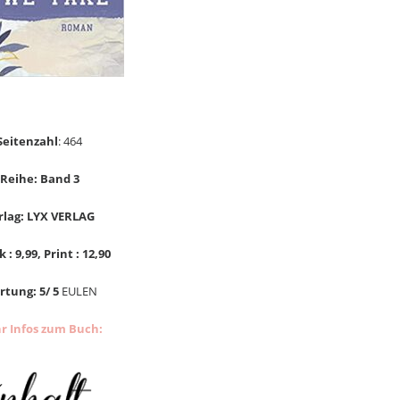
Seitenzahl
: 464
Reihe: Band 3
rlag: LYX VERLAG
 : 9,99, Print : 12,90
tung: 5/ 5
EULEN
r Infos zum Buch: