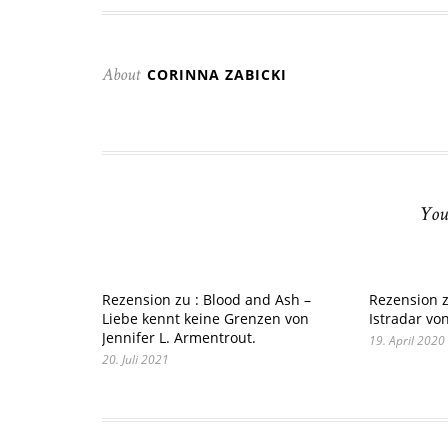
CORINNA ZABICKI
About
You
Rezension zu : Blood and Ash –
Rezension z
Liebe kennt keine Grenzen von
Istradar vo
Jennifer L. Armentrout.
19. April 2020
20. Juli 2021