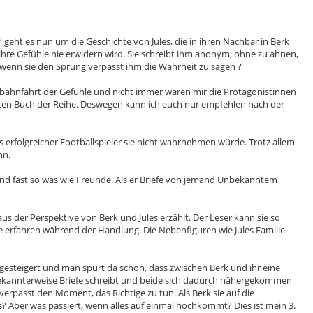
 geht es nun um die Geschichte von Jules, die in ihren Nachbar in Berk
ler ihre Gefühle nie erwidern wird. Sie schreibt ihm anonym, ohne zu ahnen,
, wenn sie den Sprung verpasst ihm die Wahrheit zu sagen ?
terbahnfahrt der Gefühle und nicht immer waren mir die Protagonistinnen
eiten Buch der Reihe. Deswegen kann ich euch nur empfehlen nach der
 als erfolgreicher Footballspieler sie nicht wahrnehmen würde. Trotz allem
hn.
 sind fast so was wie Freunde. Als er Briefe von jemand Unbekanntem
s der Perspektive von Berk und Jules erzählt. Der Leser kann sie so
erfahren während der Handlung. Die Nebenfiguren wie Jules Familie
esteigert und man spürt da schon, dass zwischen Berk und ihr eine
unbekannterweise Briefe schreibt und beide sich dadurch nähergekommen
verpasst den Moment, das Richtige zu tun. Als Berk sie auf die
rs? Aber was passiert, wenn alles auf einmal hochkommt? Dies ist mein 3.