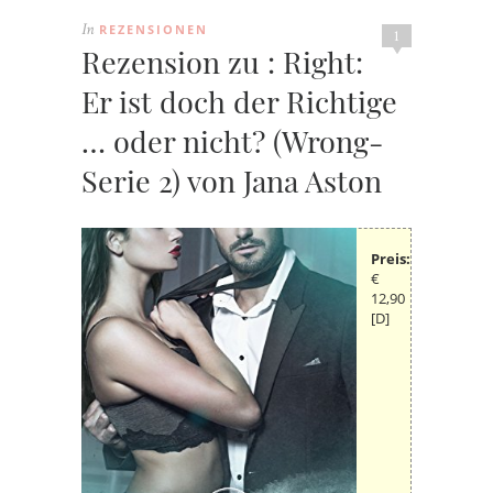
REZENSIONEN
In
1
Rezension zu : Right:
Er ist doch der Richtige
… oder nicht? (Wrong-
Serie 2) von Jana Aston
Preis:
€
12,90
[D]