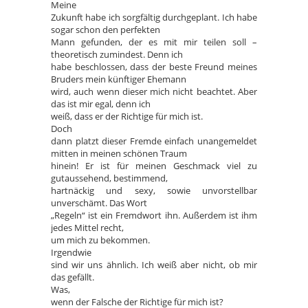
Meine
Zukunft habe ich sorgfältig durchgeplant. Ich habe
sogar schon den perfekten
Mann gefunden, der es mit mir teilen soll –
theoretisch zumindest. Denn ich
habe beschlossen, dass der beste Freund meines
Bruders mein künftiger Ehemann
wird, auch wenn dieser mich nicht beachtet. Aber
das ist mir egal, denn ich
weiß, dass er der Richtige für mich ist.
Doch
dann platzt dieser Fremde einfach unangemeldet
mitten in meinen schönen Traum
hinein! Er ist für meinen Geschmack viel zu
gutaussehend, bestimmend,
hartnäckig und sexy, sowie unvorstellbar
unverschämt. Das Wort
„Regeln“ ist ein Fremdwort ihn. Außerdem ist ihm
jedes Mittel recht,
um mich zu bekommen.
Irgendwie
sind wir uns ähnlich. Ich weiß aber nicht, ob mir
das gefällt.
Was,
wenn der Falsche der Richtige für mich ist?