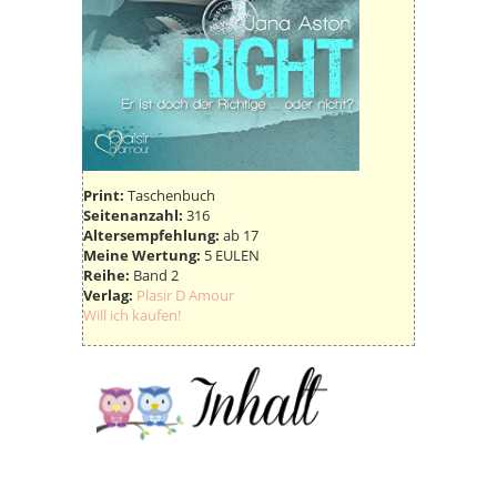
Print:
Taschenbuch
Seitenanzahl:
316
Altersempfehlung:
ab 17
Meine Wertung:
5 EULEN
Reihe:
Band 2
Verlag:
Plasir D Amour
Will ich kaufen!