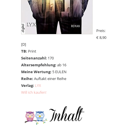
Preis:
€ 8,90
[D]
TB:
Print
Seitenanzahl:
170
Altersempfehlung:
ab 16
Meine Wertung:
5 EULEN
Reihe:
Auftakt einer Reihe
Verlag:
LYX
Will ich kaufen!