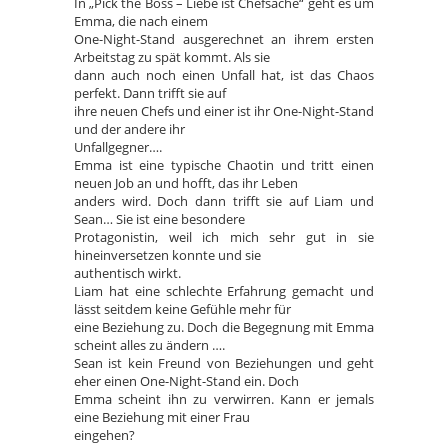
In „Pick the Boss – Liebe ist Chefsache“ geht es um
Emma, die nach einem
One-Night-Stand ausgerechnet an ihrem ersten
Arbeitstag zu spät kommt. Als sie
dann auch noch einen Unfall hat, ist das Chaos
perfekt. Dann trifft sie auf
ihre neuen Chefs und einer ist ihr One-Night-Stand
und der andere ihr
Unfallgegner….
Emma ist eine typische Chaotin und tritt einen
neuen Job an und hofft, das ihr Leben
anders wird. Doch dann trifft sie auf Liam und
Sean… Sie ist eine besondere
Protagonistin, weil ich mich sehr gut in sie
hineinversetzen konnte und sie
authentisch wirkt.
Liam hat eine schlechte Erfahrung gemacht und
lässt seitdem keine Gefühle mehr für
eine Beziehung zu. Doch die Begegnung mit Emma
scheint alles zu ändern ….
Sean ist kein Freund von Beziehungen und geht
eher einen One-Night-Stand ein. Doch
Emma scheint ihn zu verwirren. Kann er jemals
eine Beziehung mit einer Frau
eingehen?