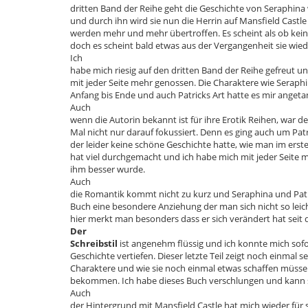
dritten Band der Reihe geht die Geschichte von Seraphina w
und durch ihn wird sie nun die Herrin auf Mansfield Castl
werden mehr und mehr übertroffen. Es scheint als ob kei
doch es scheint bald etwas aus der Vergangenheit sie wie
Ich
habe mich riesig auf den dritten Band der Reihe gefreut u
mit jeder Seite mehr genossen. Die Charaktere wie Seraph
Anfang bis Ende und auch Patricks Art hatte es mir angeta
Auch
wenn die Autorin bekannt ist für ihre Erotik Reihen, war 
Mal nicht nur darauf fokussiert. Denn es ging auch um Patr
der leider keine schöne Geschichte hatte, wie man im erste
hat viel durchgemacht und ich habe mich mit jeder Seite m
ihm besser wurde.
Auch
die Romantik kommt nicht zu kurz und Seraphina und Patr
Buch eine besondere Anziehung der man sich nicht so leic
hier merkt man besonders dass er sich verändert hat seit d
Der
Schreibstil
ist angenehm flüssig und ich konnte mich sofo
Geschichte vertiefen. Dieser letzte Teil zeigt noch einmal se
Charaktere und wie sie noch einmal etwas schaffen müssen
bekommen. Ich habe dieses Buch verschlungen und kann 
Auch
der Hintergrund mit Mansfield Castle hat mich wieder fü