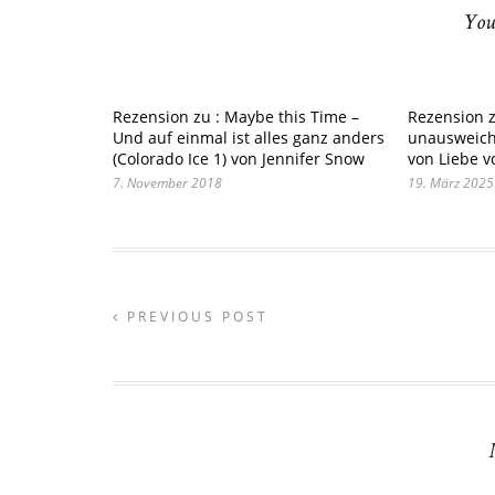
You
Rezension zu : Maybe this Time –
Rezension z
Und auf einmal ist alles ganz anders
unausweich
(Colorado Ice 1) von Jennifer Snow
von Liebe v
7. November 2018
19. März 2025
PREVIOUS POST