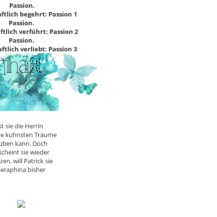
Passion.
ftlich begehrt: Passion 1
Passion.
tlich verführt: Passion 2
Passion.
tlich verliebt: Passion 3
t sie die Herrin
hre kühnsten Träume
trüben kann. Doch
scheint sie wieder
n, will Patrick sie
Seraphina bisher