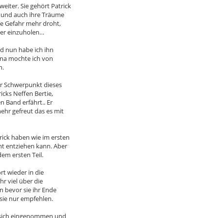
eiter. Sie gehört Patrick
e und auch ihre Träume
ne Gefahr mehr droht,
der einzuholen…
nd nun habe ich ihn
ina mochte ich von
n.
der Schwerpunkt dieses
icks Neffen Bertie,
n Band erfährt.. Er
ehr gefreut das es mit
ick haben wie im ersten
ht entziehen kann. Aber
em ersten Teil.
rt wieder in die
hr viel über die
 bevor sie ihr Ende
sie nur empfehlen.
r sich eingenommen und