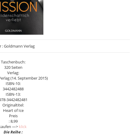
r : Goldmann Verlag
Taschenbuch:
320 Seiten
Verlag:
rlag (14. September 2015)
ISBN-10:
3442482488
ISBN-13:
978-3442482481
Originaltitel:
Heart of Ice
Preis
: 8,99
kaufen —>
klick
Die Reihe :