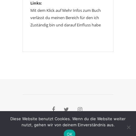
Links:
Mit dem Klick auf Mehr Infos zum Buch
verlässt du meinen Bereich für den ich
Zuständig bin und darauf Einfluss habe
Diese Website benutzt Cookies. Wenn du die Website weiter
nutzt, gehen wir von deinem Einverständnis aus.
[instagram-feed]
OK