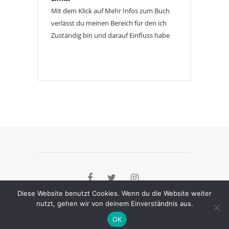
Mit dem Klick auf Mehr Infos zum Buch
verlässt du meinen Bereich für den ich
Zuständig bin und darauf Einfluss habe
Diese Website benutzt Cookies. Wenn du die Website weiter
nutzt, gehen wir von deinem Einverständnis aus.
[instagram-feed]
OK