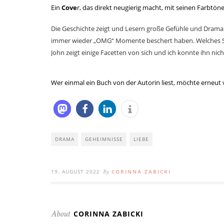
Ein
Cove
r, das direkt neugierig macht, mit seinen Farbtön
Die Geschichte zeigt und Lesern
große Gefühle und Drama u
immer wieder „OMG“ Momente beschert haben. Welches S
John zeigt einige Facetten von sich und ich konnte ihn nich
Wer einmal ein Buch von der Autorin liest, möchte erneut 
DRAMA
GEHEIMNISSE
LIEBE
19. AUGUST 2022
CORINNA ZABICKI
By
CORINNA ZABICKI
About