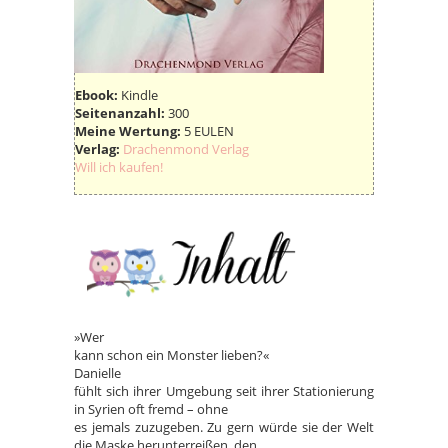
Ebook:
Kindle
Seitenanzahl:
300
Meine Wertung:
5 EULEN
Verlag:
Drachenmond Verlag
Will ich kaufen!
»Wer
kann schon ein Monster lieben?«
Danielle
fühlt sich ihrer Umgebung seit ihrer Stationierung
in Syrien oft fremd – ohne
es jemals zuzugeben. Zu gern würde sie der Welt
die Maske herunterreißen, den