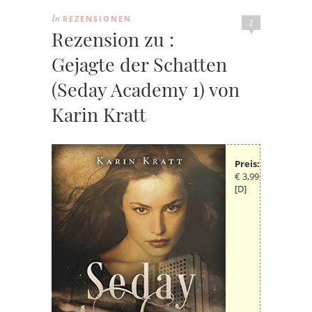
REZENSIONEN
In
2
Rezension zu :
Gejagte der Schatten
(Seday Academy 1) von
Karin Kratt
Preis:
€ 3,99
[D]