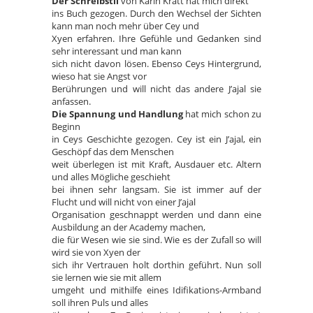
Der Schreibstil
von Karin Kratt hat mich direkt
ins Buch gezogen. Durch den Wechsel der Sichten
kann man noch mehr über Cey und
Xyen erfahren. Ihre Gefühle und Gedanken sind
sehr interessant und man kann
sich nicht davon lösen. Ebenso Ceys Hintergrund,
wieso hat sie Angst vor
Berührungen und will nicht das andere J’ajal sie
anfassen.
Die Spannung und Handlung
hat mich schon zu
Beginn
in Ceys Geschichte gezogen. Cey ist ein J’ajal, ein
Geschöpf das dem Menschen
weit überlegen ist mit Kraft, Ausdauer etc. Altern
und alles Mögliche geschieht
bei ihnen sehr langsam. Sie ist immer auf der
Flucht und will nicht von einer J’ajal
Organisation geschnappt werden und dann eine
Ausbildung an der Academy machen,
die für Wesen wie sie sind. Wie es der Zufall so will
wird sie von Xyen der
sich ihr Vertrauen holt dorthin geführt. Nun soll
sie lernen wie sie mit allem
umgeht und mithilfe eines Idifikations-Armband
soll ihren Puls und alles