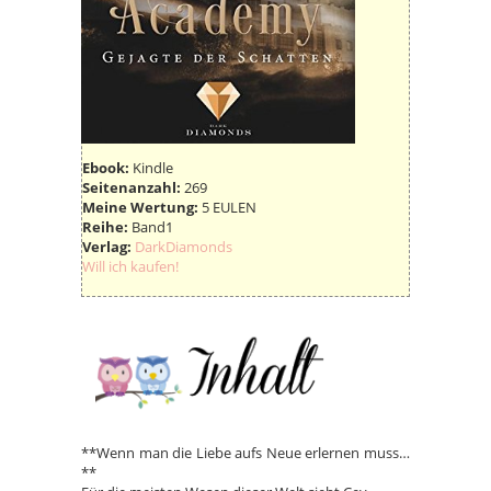
Ebook:
Kindle
Seitenanzahl:
269
Meine Wertung:
5 EULEN
Reihe:
Band1
Verlag:
DarkDiamonds
Will ich kaufen!
**Wenn man die Liebe aufs Neue erlernen muss…
**