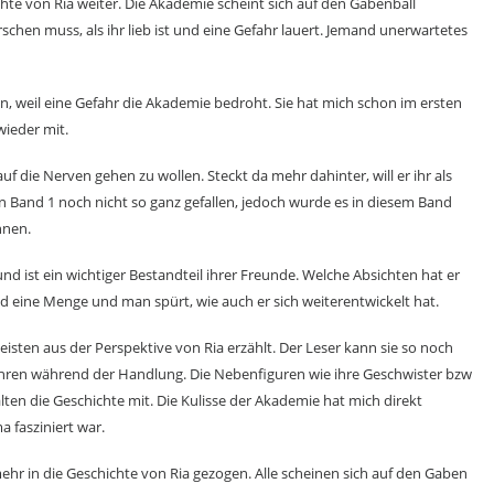
chte von Ria weiter. Die Akademie scheint sich auf den Gabenball
rschen muss, als ihr lieb ist und eine Gefahr lauert. Jemand unerwartetes
en, weil eine Gefahr die Akademie bedroht. Sie hat mich schon im ersten
wieder mit.
uf die Nerven gehen zu wollen. Steckt da mehr dahinter, will er ihr als
in Band 1 noch nicht so ganz gefallen, jedoch wurde es in diesem Band
nnen.
nd ist ein wichtiger Bestandteil ihrer Freunde. Welche Absichten hat er
and eine Menge und man spürt, wie auch er sich weiterentwickelt hat.
isten aus der Perspektive von Ria erzählt. Der Leser kann sie so noch
hren während der Handlung. Die Nebenfiguren wie ihre Geschwister bzw
lten die Geschichte mit. Die Kulisse der Akademie hat mich direkt
 fasziniert war.
r in die Geschichte von Ria gezogen. Alle scheinen sich auf den Gaben