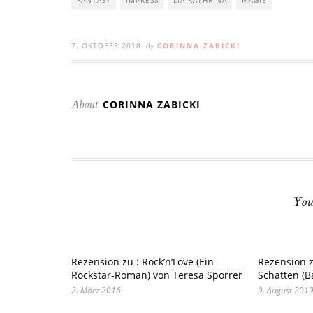
7. OKTOBER 2018
CORINNA ZABICKI
By
CORINNA ZABICKI
About
You
Rezension zu : Rock’n’Love (Ein
Rezension z
Rockstar-Roman) von Teresa Sporrer
Schatten (B
2. März 2016
9. August 201