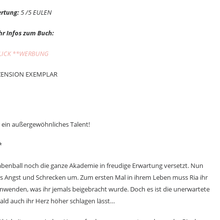
rtung:
5 /5 EULEN
r Infos zum Buch:
LICK **WERBUNG
ZENSION EXEMPLAR
 ein außergewöhnliches Talent!
*
abenball noch die ganze Akademie in freudige Erwartung versetzt. Nun
aus Angst und Schrecken um. Zum ersten Mal in ihrem Leben muss Ria ihr
anwenden, was ihr jemals beigebracht wurde. Doch es ist die unerwartete
 bald auch ihr Herz höher schlagen lässt…