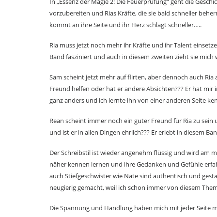
In „Essenz der Magie 2: Die Feuerprüfung“ geht die Geschi
vorzubereiten und Rias Kräfte, die sie bald schneller beher
kommt an ihre Seite und ihr Herz schlägt schneller…..
Ria muss jetzt noch mehr ihr Kräfte und ihr Talent einsetz
Band fasziniert und auch in diesem zweiten zieht sie mich 
Sam scheint jetzt mehr auf flirten, aber dennoch auch Ria a
Freund helfen oder hat er andere Absichten??? Er hat mir 
ganz anders und ich lernte ihn von einer anderen Seite ke
Rean scheint immer noch ein guter Freund für Ria zu sein u
und ist er in allen Dingen ehrlich??? Er erlebt in diesem B
Der Schreibstil ist wieder angenehm flüssig und wird am me
näher kennen lernen und ihre Gedanken und Gefühle erfa
auch Stiefgeschwister wie Nate sind authentisch und gesta
neugierig gemacht, weil ich schon immer von diesem Thema
Die Spannung und Handlung haben mich mit jeder Seite meh