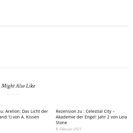
 Might Also Like
u: Arelion: Das Licht der
Rezension zu : Celestial City –
and 1) von A. Kissen
Akademie der Engel: Jahr 2 von Leia
Stone
9
8. Februar 2021