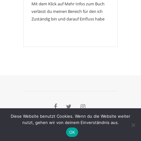
Mit dem Klick auf Mehr Infos zum Buch
verlässt du meinen Bereich für den ich
Zuständig bin und darauf Einfluss habe
Diese Website benutzt Cookies. Wenn du die Website weiter
nutzt, gehen wir von deinem Einverständnis aus.
[instagram-feed]
OK