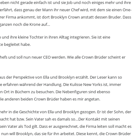
Leben nicht gerade einfach ist und sie Job und noch einiges mehr und ihre
 erfährt, dass genau der Mann ihr neuer Chef wird, mit dem sie einen One-
 ihrer Firma ankommt, ist dort Brooklyn Crown anstatt dessen Bruder. Dass
 ganzen noch die Krone auf…
d ihre kleine Tochter in ihren Alltag integrieren. Sie ist eine
te begleitet habe.
efs und soll nun neuer CEO werden. Wie alle Crown Brüder scheint er
us der Perspektive von Ella und Brooklyn erzählt. Der Leser kann so
 erfahren während der Handlung. Die Kulisse New Yorks ist, immer
esen Ort in Büchern zu besuchen. Die Nebenfiguren sind ebenso
 die anderen beiden Crown Brüder haben es mir angetan.
ehr in die Geschichte von Ella und Brooklyn gezogen. Er ist der Sohn, der
acht hat bzw. Sein Vater sah es damals so…Der Kontakt mit seinen
n Vater als Tod gilt. Dass er ausgerechnet, die Firma leiten soll macht es
d nun will Brooklyn, das sie für ihn arbeitet. Diese kennt, die Crown Brüder