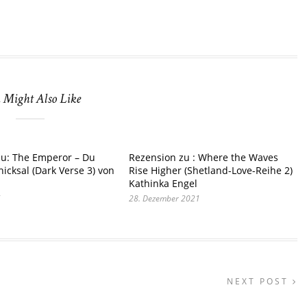
 Might Also Like
zu: The Emperor – Du
Rezension zu : Where the Waves
hicksal (Dark Verse 3) von
Rise Higher (Shetland-Love-Reihe 2)
Kathinka Engel
6
28. Dezember 2021
NEXT POST