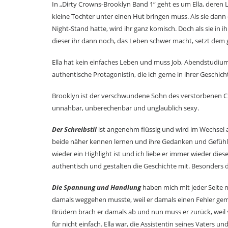
In „Dirty Crowns-Brooklyn Band 1“ geht es um Ella, deren 
kleine Tochter unter einen Hut bringen muss. Als sie dann
Night-Stand hatte, wird ihr ganz komisch. Doch als sie in
dieser ihr dann noch, das Leben schwer macht, setzt dem
Ella hat kein einfaches Leben und muss Job, Abendstudium un
authentische Protagonistin, die ich gerne in ihrer Geschich
Brooklyn ist der verschwundene Sohn des verstorbenen Ch
unnahbar, unberechenbar und unglaublich sexy.
Der Schreibstil
ist angenehm flüssig und wird im Wechsel a
beide näher kennen lernen und ihre Gedanken und Gefühle
wieder ein Highlight ist und ich liebe er immer wieder di
authentisch und gestalten die Geschichte mit. Besonders
Die Spannung und Handlung
haben mich mit jeder Seite m
damals weggehen musste, weil er damals einen Fehler gem
Brüdern brach er damals ab und nun muss er zurück, weil sei
für nicht einfach. Ella war, die Assistentin seines Vaters un