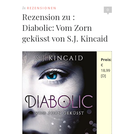
REZENSIONEN
In
0
Rezension zu :
Diabolic: Vom Zorn
geküsst von S.J. Kincaid
Preis:
€
18,99
[D]