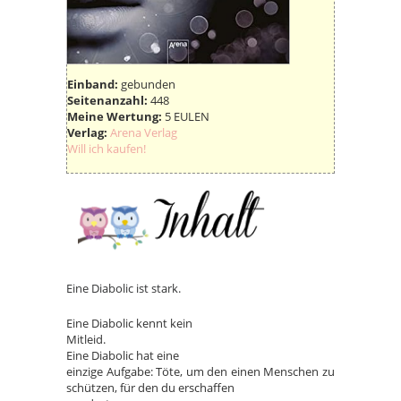
Einband:
gebunden
Seitenanzahl:
448
Meine Wertung:
5 EULEN
Verlag:
Arena Verlag
Will ich kaufen!
Eine Diabolic ist stark.
Eine Diabolic kennt kein
Mitleid.
Eine Diabolic hat eine
einzige Aufgabe: Töte, um den einen Menschen zu
schützen, für den du erschaffen