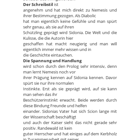
Der Schreibstil
ist
angenehm und hat mich direkt zu Nemesis und
ihrer Bestimmung gezogen. Als Diabolic
hat man eigentlich keine Gefühle und man spürt
sehr genau, als sie auf ihren
Schützling geprägt wird Sidonia. Die Welt und die
Kulisse, die die Autorin hier
geschaffen hat macht neugierig und man will
eigentlich immer mehr wissen und in
die Geschichte eintauchen.
Die Spannung und Handlung
wird schon durch den Prolog sehr intensiv, denn
man lernt Nemesis noch vor
ihrer Prägung kennen auf Sidonia kennen. Davor
spürt sie nur ihre normalen
Instinkte. Erst als sie geprägt wird, auf sie kann
man sehen das ihr
Beschützerinstinkt erwacht. Beide werden durch
diese Bindung Freunde und helfen
einander. Sidonias Vater hat sich Scion lange mit
der Wissenschaft beschäftigt
und auch der Kaiser sieht das nicht gerade sehr
positiv. Randewald ist kein
guter Herrscher und hat einiges auf dem Kerbholz
in Zusammenarbeit mit seiner