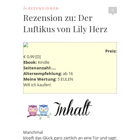
REZENSIONEN
In
0
Rezension zu: Der
Luftikus von Lily Herz
Preis:
€ 0,99 [D]
Ebook:
Kindle
Seitenanzahl:….
Altersempfehlung:
ab 16
Meine Wertung:
5 EULEN
Will ich kaufen!
Manchmal
klopft das Glück ganz zärtlich an eine Tür und sagt: