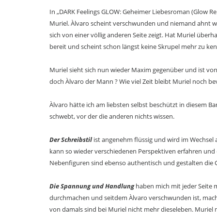
In „DARK Feelings GLOW: Geheimer Liebesroman (Glow Reih
Muriel. Àlvaro scheint verschwunden und niemand ahnt wa
sich von einer völlig anderen Seite zeigt. Hat Muriel über
bereit und scheint schon längst keine Skrupel mehr zu ke
Muriel sieht sich nun wieder Maxim gegenüber und ist von i
doch Àlvaro der Mann ? Wie viel Zeit bleibt Muriel noch be
Àlvaro hätte ich am liebsten selbst beschützt in diesem Ban
schwebt, vor der die anderen nichts wissen.
Der Schreibstil
ist angenehm flüssig und wird im Wechsel au
kann so wieder verschiedenen Perspektiven erfahren und
Nebenfiguren sind ebenso authentisch und gestalten die G
Die Spannung und Handlung
haben mich mit jeder Seite 
durchmachen und seitdem Àlvaro verschwunden ist, macht 
von damals sind bei Muriel nicht mehr dieseleben. Muriel m