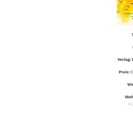
Verlag:
Preis:
Ki
We
Meh
KL