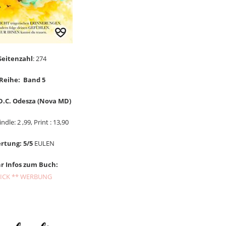
Seitenzahl
: 274
Reihe: Band 5
 D.C. Odesza (Nova MD)
ndle: 2 ,99, Print : 13,90
rtung: 5/5
EULEN
r Infos zum Buch:
ICK ** WERBUNG