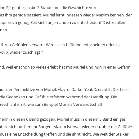
e 5)“ geht es in die 5 Runde um, die Geschichte von
s ihm gerade passiert. Muriel lernt indessen wieder Maxim kennen, der
haupt noch genug Zeit sich für jemanden zu entscheiden? X ist zu allem
nnen …
hren Gefühlen verwirrt. Wird sie sich für ihn entscheiden oder ist
vor X wieder zuschlägt ?
d, weil er schon so vieles erlebt hat mit Muriel und nun in einer Gefahr
s der Perspektive von Muriel, Álavro, Darko, Yeal, X, erzählt. Der Leser
 die Gedanken und Gefühle erfahren während der Handlung. Die
eschichte mit, wie zum Beispiel Muriels Verwandtschaft.
mehr in diesen 6 Band gezogen. Muriel muss in diesem 5 Band einiges
sie sich noch mehr Sorgen. Maxim ist zwar wieder da, aber die Gefühle
uss eine Entscheidung treffen und sie ahnt nicht, wie weit der Stalker