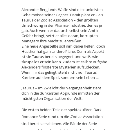
Alexander Berglunds Waffe sind die dunkelsten
Geheimnisse seiner Gegner. Damit plant er – als
Taurus der Zodiac Association – den größten
Umschwung in der Pharma-Industrie, den es je
gab. Auch wenn er dadurch selbst sein Amt in
Gefahr bringt, setzt er alles daran, korrupten
Managern ihre Macht zu entreißen.
Eine neue Angestellte soll ihm dabei helfen, doch
Heather hat ganz andere Pläne. Denn als Aspekt
ist sie Taurus bereits begegnet und weiß, wie
skrupellos er sein kann. Zudem ist es ihre Aufgabe
Alexanders finsterste Mysterien aufzudecken.
Wenn ihr das gelingt, steht nicht nur Taurus‘
Karriere auf dem Spiel, sondern sein Leben …
‚Taurus – Im Zwielicht der Vergangenheit‘ zieht
dich in die dunkelsten Abgründe inmitten der
mächtigsten Organisation der Welt.
Die ersten beiden Teile der spektakulären Dark
Romance Serie rund um die ‚Zodiac Association‘
sind bereits erschienen. Alle Bände der Serie