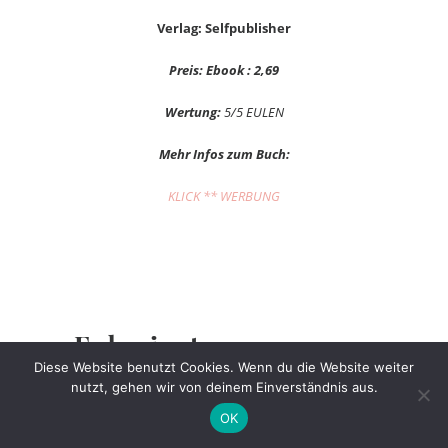
Verlag: Selfpublisher
Preis: Ebook : 2,69
Wertung:
5/5 EULEN
Mehr Infos zum Buch:
KLICK ** WERBUNG
Es beginnt.
Diese Website benutzt Cookies. Wenn du die Website weiter
nutzt, gehen wir von deinem Einverständnis aus.
Er ist
heiß
, so heiß, dass ich
mich
verbrennen
werde. Aber ich habe
OK
keine
Angst
vor dem
Schmerz
.