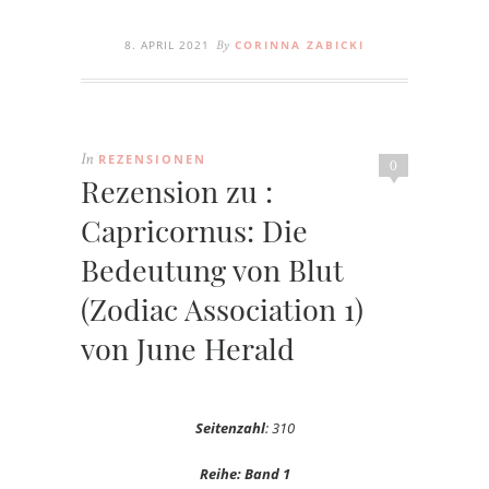
8. APRIL 2021
CORINNA ZABICKI
By
REZENSIONEN
In
0
Rezension zu :
Capricornus: Die
Bedeutung von Blut
(Zodiac Association 1)
von June Herald
Seitenzahl
: 310
Reihe: Band 1