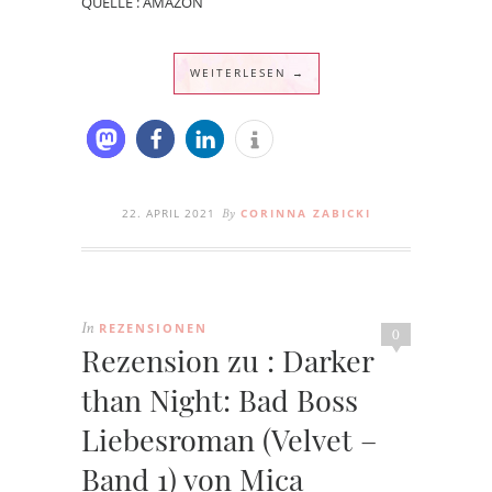
QUELLE : AMAZON
WEITERLESEN →
22. APRIL 2021
CORINNA ZABICKI
By
REZENSIONEN
In
0
Rezension zu : Darker
than Night: Bad Boss
Liebesroman (Velvet –
Band 1) von Mica