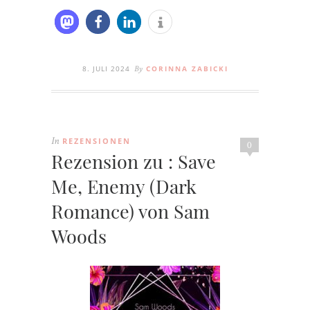
8. JULI 2024
CORINNA ZABICKI
By
REZENSIONEN
In
0
Rezension zu : Save
Me, Enemy (Dark
Romance) von Sam
Woods