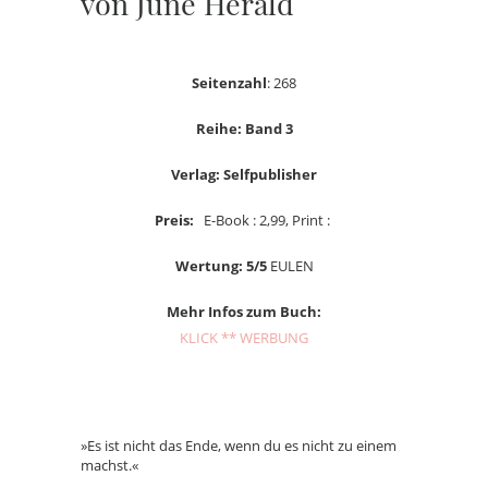
von June Herald
Seitenzahl
: 268
Reihe: Band 3
Verlag: Selfpublisher
Preis:
E-Book : 2,99, Print :
Wertung: 5/5
EULEN
Mehr Infos zum Buch:
KLICK ** WERBUNG
»Es ist nicht das Ende, wenn du es nicht zu einem
machst.«