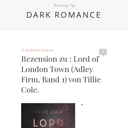
Browsing Tag
DARK ROMANCE
REZENSIONEN
In
0
Rezension zu : Lord of
London Town (Adley
Firm, Band 1) von Tillie
Cole.
*