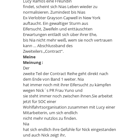
Lucy Ramos eine Freundin
findet, scheint sich Nias Leben wieder zu
normalisieren. Zumindest bis Nias
Ex-Verlobter Grayson Capwell in New York
auftaucht. Ein gewaltiger Sturm aus
Eifersucht, Zweifeln und enttäuschten
Erwartungen entlädt sich über ihrer Ehe,
bis Nia nicht mehr weiß, wem sie noch vertrauen
kann … Abschlussband des
Zweiteilers „Contract“.
Meine
Meinung :
Der
zweite Teil der Contract Reihe geht direkt nach
dem Ende von Band 1 weiter. Nia
hat immer noch mit ihrer Eifersucht zu kämpfen
wegen Nick´s PR Frau Yuno und
sie steht immer noch zwischen ihnen.Sie arbeitet
jetzt für SOC einer
Wohlfahrtsorganisation zusammen mit Lucy einer
Mitarbeiterin, um sich endlich
nicht mehr nutzlos zu finden.
Nia
hat sich endlich ihre Gefühle für Nick eingestanden
und auch Nick zeigt ihr,