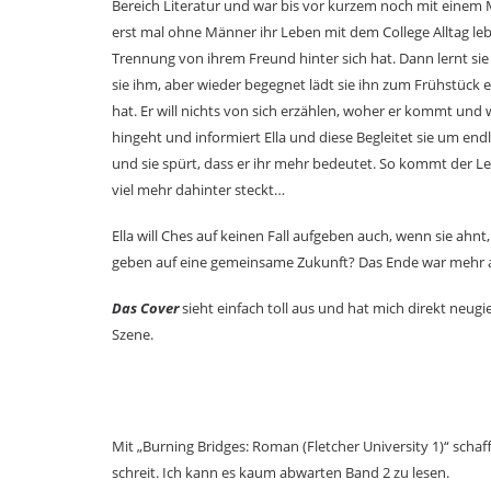
Bereich Literatur und war bis vor kurzem noch mit einem 
erst mal ohne Männer ihr Leben mit dem College Alltag le
Trennung von ihrem Freund hinter sich hat. Dann lernt sie 
sie ihm, aber wieder begegnet lädt sie ihn zum Frühstück
hat. Er will nichts von sich erzählen, woher er kommt und 
hingeht und informiert Ella und diese Begleitet sie um en
und sie spürt, dass er ihr mehr bedeutet. So kommt der
viel mehr dahinter steckt…
Ella will Ches auf keinen Fall aufgeben auch, wenn sie ahnt
geben auf eine gemeinsame Zukunft? Das Ende war mehr a
Das Cover
sieht einfach toll aus und hat mich direkt neugier
Szene.
Mit „Burning Bridges: Roman (Fletcher University 1)“ schaf
schreit. Ich kann es kaum abwarten Band 2 zu lesen.