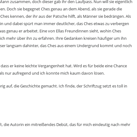
Mann zusammen, doch dieser gab ihr den Laufpass. Nun will sie eigentlich
ben. Doch sie begegnet Ches genau an dem Abend, als sie gerade die
Ches kennen, der ihr aus der Patsche hilft, als Männer sie bedrängen. Als
 ein und dabei spürt man immer deutlicher, das Ches etwas zu verbergen
was genau er arbeitet. Eine von Ellas Freundinnen sieht, wohin Ches
dlich mehr über ihn zu erfahren. Ihre Gedanken kreisen häufiger um ihn
 Leser langsam dahinter, das Ches aus einem Undergrund kommt und noch
, dass er keine leichte Vergangenheit hat. Wird es für beide eine Chance
ls nur aufregend und ich konnte mich kaum davon lösen.
ig auf, die Geschichte gemacht. Ich finde, der Schriftzug setzt es toll in
ft, die Autorin ein mitreißendes Debüt, das für mich eindeutig nach mehr