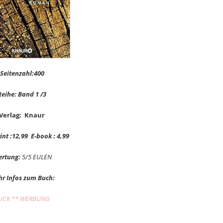
Seitenzahl:400
Reihe: Band 1 /3
Verlag: Knaur
rint :12,99 E-book : 4,99
rtung:
5/5 EULEN
r Infos zum Buch:
LICK ** WERBUNG