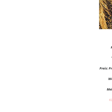
Preis: P
We
Meh
K