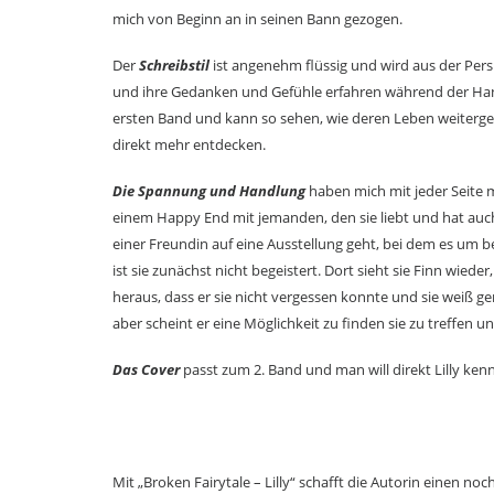
mich von Beginn an in seinen Bann gezogen.
Der
Schreibstil
ist angenehm flüssig und wird aus der Persp
und ihre Gedanken und Gefühle erfahren während der Ha
ersten Band und kann so sehen, wie deren Leben weitergeg
direkt mehr entdecken.
Die Spannung und Handlung
haben mich mit jeder Seite m
einem Happy End mit jemanden, den sie liebt und hat auch
einer Freundin auf eine Ausstellung geht, bei dem es um b
ist sie zunächst nicht begeistert. Dort sieht sie Finn wiede
heraus, dass er sie nicht vergessen konnte und sie weiß ge
aber scheint er eine Möglichkeit zu finden sie zu treffen un
Das Cover
passt zum 2. Band und man will direkt Lilly ken
Mit „Broken Fairytale – Lilly“ schafft die Autorin einen n