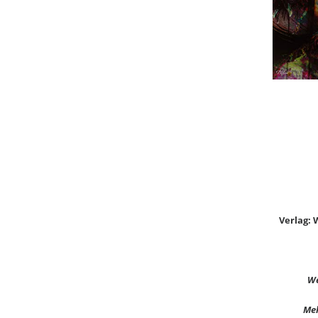
Verlag: 
We
Meh