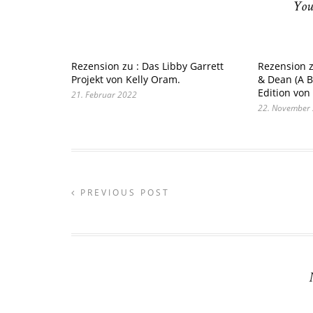
You
Rezension zu : Das Libby Garrett
Rezension z
Projekt von Kelly Oram.
& Dean (A B
Edition von
21. Februar 2022
22. November
PREVIOUS POST