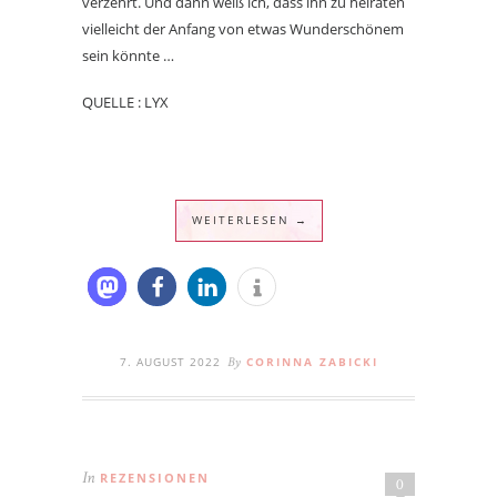
verzehrt. Und dann weiß ich, dass ihn zu heiraten
vielleicht der Anfang von etwas Wunderschönem
sein könnte …
QUELLE : LYX
WEITERLESEN →
7. AUGUST 2022
CORINNA ZABICKI
By
REZENSIONEN
In
0