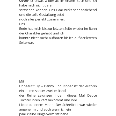
Cover
ist etwas wilder als im ersten Buch und ich
habe mich nicht daran
sattsehen können. Das Paar wirkt sehr anziehend
und die tolle Gestaltung setzt
noch alles perfekt zusammen.
Das
Ende hat mich bis zur letzten Seite wieder im Bann
der Charakter gehabt und ich
konnte nicht mehr aufhören bis ich auf der letzten
Seite war.
Mit
Unbeautifully – Danny und Ripper ist der Autorin
ein interessanter zweiter Band
der Reihe gelungen indem dieses Mal Deuce
Tochter ihren Part bekommt und ihre
Liebe zu einem Mann. Der Schreibstil war wieder
angenehm und auch wenn ich ein
paar kleine Dinge vermisst habe.