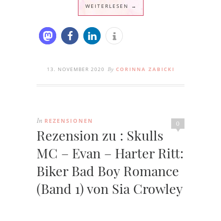
WEITERLESEN →
13. NOVEMBER 2020
CORINNA ZABICKI
By
REZENSIONEN
In
0
Rezension zu : Skulls
MC – Evan – Harter Ritt:
Biker Bad Boy Romance
(Band 1) von Sia Crowley