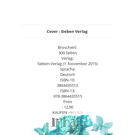
Cover : Sieben Verlag
Broschiert:
300 Seiten
Verlag:
Sieben-Verlag (1. November 2015)
Sprache:
Deutsch
ISBN-10:
386443551X
ISBN-13:
978-3864435515
Preis
: 12,90
KAUFEN –>
KLICK