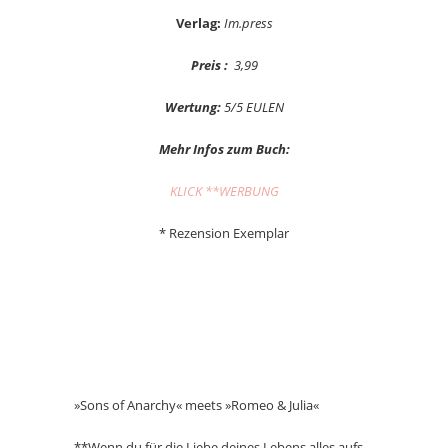
Verlag:
Im.press
Preis :
3,99
Wertung:
5/5 EULEN
Mehr Infos zum Buch:
KLICK **WERBUNG
* Rezension Exemplar
»Sons of Anarchy« meets »Romeo & Julia«
**Wenn du für die Liebe deines Lebens alles aufs