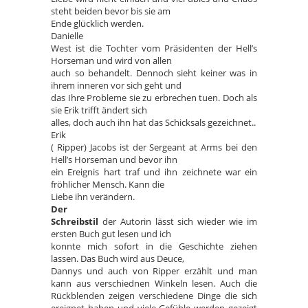
steht beiden bevor bis sie am
Ende glücklich werden.
Danielle
West ist die Tochter vom Präsidenten der Hell’s
Horseman und wird von allen
auch so behandelt. Dennoch sieht keiner was in
ihrem inneren vor sich geht und
das Ihre Probleme sie zu erbrechen tuen. Doch als
sie Erik trifft ändert sich
alles, doch auch ihn hat das Schicksals gezeichnet..
Erik
( Ripper) Jacobs ist der Sergeant at Arms bei den
Hell’s Horseman und bevor ihn
ein Ereignis hart traf und ihn zeichnete war ein
fröhlicher Mensch. Kann die
Liebe ihn verändern.
Der
Schreibstil
der Autorin lässt sich wieder wie im
ersten Buch gut lesen und ich
konnte mich sofort in die Geschichte ziehen
lassen. Das Buch wird aus Deuce,
Dannys und auch von Ripper erzählt und man
kann aus verschiednen Winkeln lesen. Auch die
Rückblenden zeigen verschiedene Dinge die sich
ereignet haben und viele Gefühle werden gezeigt