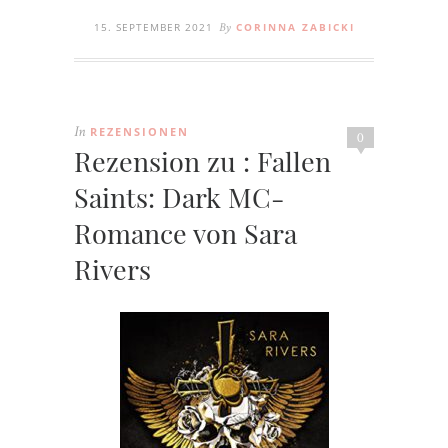
15. SEPTEMBER 2021
CORINNA ZABICKI
By
REZENSIONEN
In
0
Rezension zu : Fallen
Saints: Dark MC-
Romance von Sara
Rivers