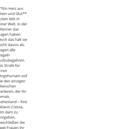
*Ein Herz aus
tein und Glut**
zlain lebt in
iner Welt, in der
Männer das
Sagen haben.
och das hält sie
icht davon ab,
egen alle
Regeln
aufzubegehren.
ls Strafe für
hren
Ungehorsam soll
ie den einzigen
Menschen
erlieren, der ihr
emals
ahestand – ihre
klavin Cressa.
Um dem zu
entgehen,
eschließen die
wei Frauen ihr