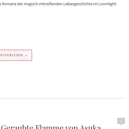
 Alle Romane der magisch-mitreißenden Liebesgeschichte im Loomlight-
WEITERLESEN →
2
1: Geraubte Flamme von Asuka