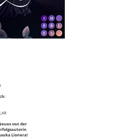
N
ch:
LAR
Neues von der
Erfolgsautorin
Asuka Lionera!