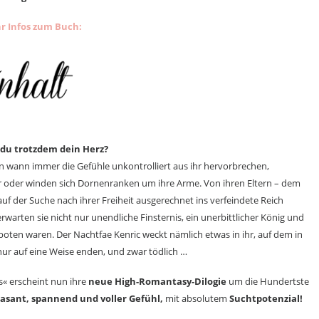
r Infos zum Buch:
du trotzdem dein Herz?
nn wann immer die Gefühle unkontrolliert aus ihr hervorbrechen,
er oder winden sich Dornenranken um ihre Arme. Von ihren Eltern – dem
uf der Suche nach ihrer Freiheit ausgerechnet ins verfeindete Reich
arten sie nicht nur unendliche Finsternis, ein unerbittlicher König und
boten waren. Der Nachtfae Kenric weckt nämlich etwas in ihr, auf dem in
 nur auf eine Weise enden, und zwar tödlich …
« erscheint nun ihre
neue High-Romantasy-Dilogie
um die Hundertste
asant, spannend und voller Gefühl,
mit absolutem
Suchtpotenzial!