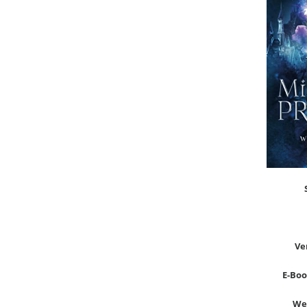
Ve
E-Book
Wer