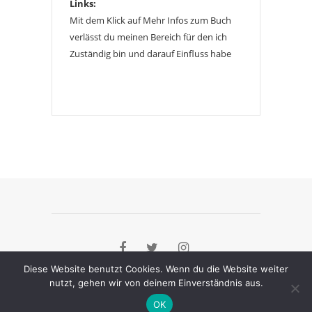
Links:
Mit dem Klick auf Mehr Infos zum Buch
verlässt du meinen Bereich für den ich
Zuständig bin und darauf Einfluss habe
Diese Website benutzt Cookies. Wenn du die Website weiter
nutzt, gehen wir von deinem Einverständnis aus.
[instagram-feed]
OK