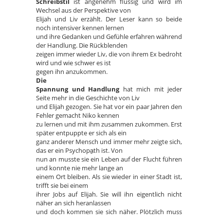
Schreibstil
ist angenehm flüssig und wird im
Wechsel aus der Perspektive von
Elijah und Liv erzählt. Der Leser kann so beide
noch intensiver kennen lernen
und ihre Gedanken und Gefühle erfahren während
der Handlung. Die Rückblenden
zeigen immer wieder Liv, die von ihrem Ex bedroht
wird und wie schwer es ist
gegen ihn anzukommen.
Die
Spannung und Handlung
hat mich mit jeder
Seite mehr in die Geschichte von Liv
und Elijah gezogen. Sie hat vor ein paar Jahren den
Fehler gemacht Niko kennen
zu lernen und mit ihm zusammen zukommen. Erst
später entpuppte er sich als ein
ganz anderer Mensch und immer mehr zeigte sich,
das er ein Psychopa̱th ist. Von
nun an musste sie ein Leben auf der Flucht führen
und konnte nie mehr lange an
einem Ort bleiben. Als sie wieder in einer Stadt ist,
trifft sie bei einem
ihrer Jobs auf Elijah. Sie will ihn eigentlich nicht
näher an sich heranlassen
und doch kommen sie sich näher. Plötzlich muss