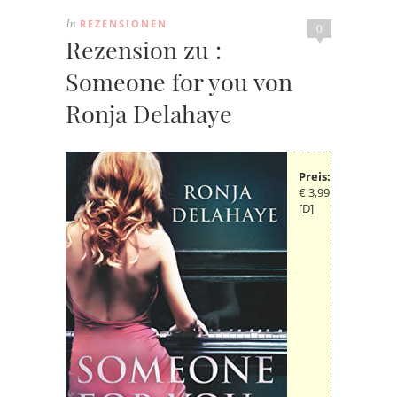
REZENSIONEN
In
0
Rezension zu :
Someone for you von
Ronja Delahaye
Preis:
€ 3,99
[D]