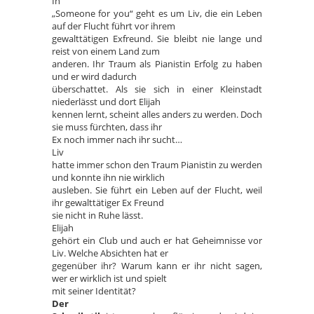
In
„Someone for you“ geht es um Liv, die ein Leben
auf der Flucht führt vor ihrem
gewalttätigen Exfreund. Sie bleibt nie lange und
reist von einem Land zum
anderen. Ihr Traum als Pianistin Erfolg zu haben
und er wird dadurch
überschattet. Als sie sich in einer Kleinstadt
niederlässt und dort Elijah
kennen lernt, scheint alles anders zu werden. Doch
sie muss fürchten, dass ihr
Ex noch immer nach ihr sucht…
Liv
hatte immer schon den Traum Pianistin zu werden
und konnte ihn nie wirklich
ausleben. Sie führt ein Leben auf der Flucht, weil
ihr gewalttätiger Ex Freund
sie nicht in Ruhe lässt.
Elijah
gehört ein Club und auch er hat Geheimnisse vor
Liv. Welche Absichten hat er
gegenüber ihr? Warum kann er ihr nicht sagen,
wer er wirklich ist und spielt
mit seiner Identität?
Der