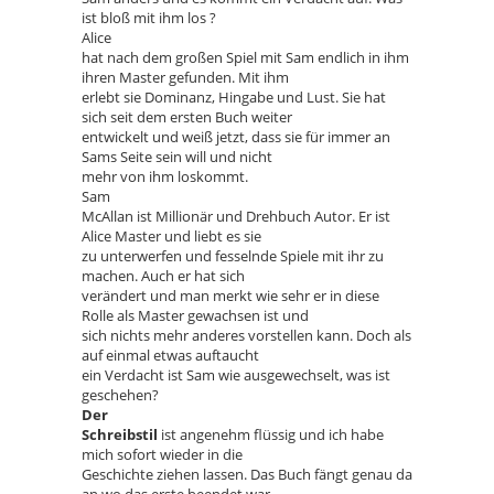
ist bloß mit ihm los ?
Alice
hat nach dem großen Spiel mit Sam endlich in ihm
ihren Master gefunden. Mit ihm
erlebt sie Dominanz, Hingabe und Lust. Sie hat
sich seit dem ersten Buch weiter
entwickelt und weiß jetzt, dass sie für immer an
Sams Seite sein will und nicht
mehr von ihm loskommt.
Sam
McAllan ist Millionär und Drehbuch Autor. Er ist
Alice Master und liebt es sie
zu unterwerfen und fesselnde Spiele mit ihr zu
machen. Auch er hat sich
verändert und man merkt wie sehr er in diese
Rolle als Master gewachsen ist und
sich nichts mehr anderes vorstellen kann. Doch als
auf einmal etwas auftaucht
ein Verdacht ist Sam wie ausgewechselt, was ist
geschehen?
Der
Schreibstil
ist angenehm flüssig und ich habe
mich sofort wieder in die
Geschichte ziehen lassen. Das Buch fängt genau da
an wo das erste beendet war