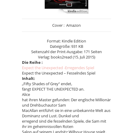
Cover : Amazon
Format: Kindle Edition
Dateigröße: 931 KB
Seitenzahl der Print-Ausgabe: 171 Seiten
Verlag: books2read (15. Juli 2015)
Die Reihe :
Expect the Unexpected -Erregendes Spiel
Expect the Unexpected – Fesselndes Spiel
Inhalt:
„Fifty Shades of Grey“ endet,
fängt EXPECT THE UNEXPECTED an.
Alice
hat ihren Master gefunden: Der englische Millionär
und Drehbuchautor Sam
MacAllan entführt sie in eine unbekannte Welt aus
Dominanz und Lust. Dunkel und
erregend sind die fesselnden Spiele, die Sam mit
ihr im geheimnisvollen Roten
Salon auf seinem Landsitz Wilbour House spielt.