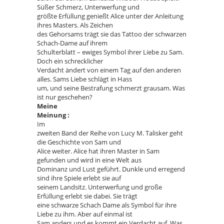
Süßer Schmerz, Unterwerfung und
größte Erfüllung genießt Alice unter der Anleitung
ihres Masters. Als Zeichen
des Gehorsams trägt sie das Tattoo der schwarzen
Schach-Dame auf ihrem
Schulterblatt – ewiges Symbol ihrer Liebe zu Sam.
Doch ein schrecklicher
Verdacht ändert von einem Tag auf den anderen
alles. Sams Liebe schlägt in Hass
um, und seine Bestrafung schmerzt grausam. Was
ist nur geschehen?
Meine
Meinung :
Im
zweiten Band der Reihe von Lucy M. Talisker geht
die Geschichte von Sam und
Alice weiter. Alice hat ihren Master in Sam
gefunden und wird in eine Welt aus
Dominanz und Lust geführt. Dunkle und erregend
sind ihre Spiele erlebt sie auf
seinem Landsitz. Unterwerfung und große
Erfüllung erlebt sie dabei. Sie trägt
eine schwarze Schach Dame als Symbol für ihre
Liebe zu ihm. Aber auf einmal ist
Sam anders und es kommt ein Verdacht auf. Was