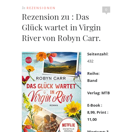
REZENSIONEN
In
0
Rezension zu : Das
Glück wartet in Virgin
River von Robyn Carr.
Seitenzahl
:
432
Reihe:
Band
Verlag: MTB
E-Book :
8,
99, Print :
11,00
Wertung: 3