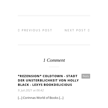
PREVIOUS POST
NEXT POST
1 Comment
*REZENSION* COLDTOWN - STADT
Reply
DER UNSTERBLICHKEIT VON HOLLY
BLACK - LEXYS BOOKDELICIOUS
9. Juli 2021 at 06:42
[…] Corinnas World of Books […]