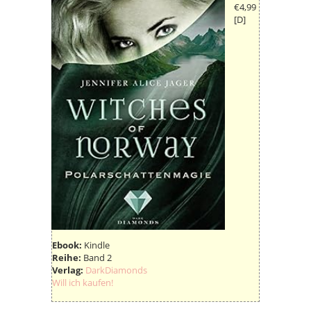
€4,99
[D]
Ebook:
Kindle
Reihe:
Band 2
Verlag:
DarkDiamonds
Will ich kaufen!