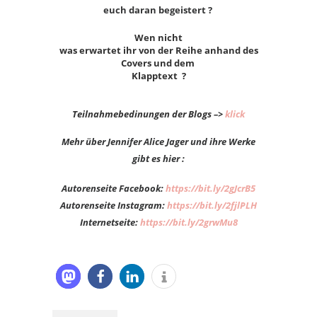
euch daran begeistert ?
Wen nicht
was erwartet ihr von der Reihe anhand des
Covers und dem
Klapptext ?
Teilnahmebedinungen der Blogs –>
klick
Mehr über Jennifer Alice Jager und ihre Werke
gibt es hier :
Autorenseite Facebook:
https://bit.ly/2gJcrB5
Autorenseite Instagram:
https://bit.ly/2fjlPLH
Internetseite:
https://bit.ly/2grwMu8