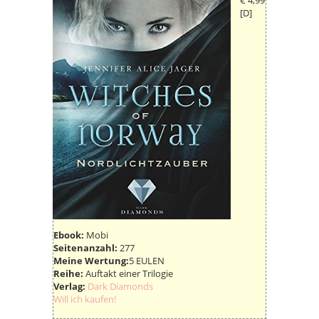
€ 4,99
[D]
Ebook:
Mobi
Seitenanzahl:
277
Meine Wertung:
5 EULEN
Reihe:
Auftakt einer Trilogie
Verlag:
Dark Diamonds
Will ich kaufen!