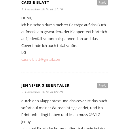
CASSIE BLATT
Reply
1. Dezember 2016 at 21:18
Huhu,
ich bin schon durch mehrer Beiträge auf das Buch
aufmerksam geworden.. der Klappentext hört sich
auf jedenfall schonmal spannend an und das
Cover finde ich auch total schön.
LG
cassie.blatt@gmail.com
JENNIFER SIEBENTALER
Reply
2. Dezember 2016 at 09:29
durch den Klappentext und das cover ist das buch
sofort auf meiner Wunschliste gelandet, und ich
Print unbedingt haben und lesen muss 🙂 VLG
Jenny
auch bei Fb wieder kommentiert habe wie bei den