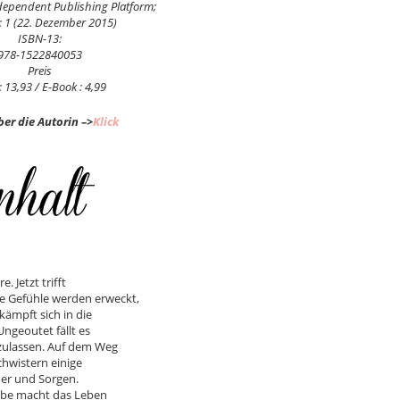
dependent Publishing Platform;
: 1 (22. Dezember 2015)
ISBN-13:
978-1522840053
Preis
 : 13,93 / E-Book : 4,99
er die Autorin –>
Klick
. Jetzt trifft
ue Gefühle werden erweckt,
ämpft sich in die
Ungeoutet fällt es
nzulassen. Auf dem Weg
chwistern einige
mer und Sorgen.
iebe macht das Leben