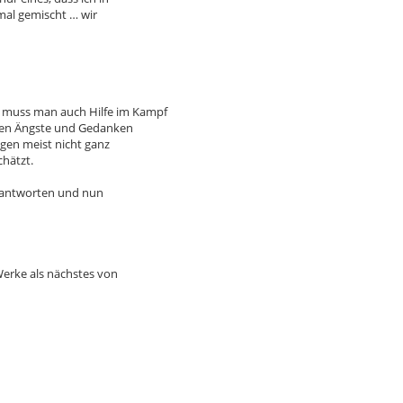
mal gemischt … wir
muss man auch Hilfe im Kampf
enen Ängste und Gedanken
ngen meist nicht ganz
chätzt.
beantworten und nun
Werke als nächstes von