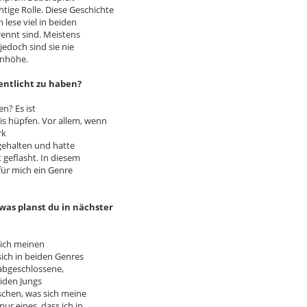
tige Rolle. Diese Geschichte
lese viel in beiden
rennt sind. Meistens
edoch sind sie nie
enhöhe.
fentlicht zu haben?
en? Es ist
s hüpfen. Vor allem, wenn
rk
 gehalten und hatte
 geflasht. In diesem
 für mich ein Genre
was planst du in nächster
 sich meinen
ich in beiden Genres
h abgeschlossene,
iden Jungs
schen, was sich meine
ur eines, dass ich in