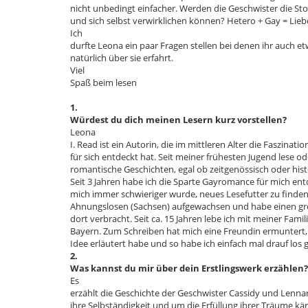
nicht unbedingt einfacher. Werden die Geschwister die St
und sich selbst verwirklichen können? Hetero + Gay = Lie
Ich
durfte Leona ein paar Fragen stellen bei denen ihr auch e
natürlich über sie erfahrt.
Viel
Spaß beim lesen
1.
Würdest du dich meinen Lesern kurz vorstellen?
Leona
I. Read ist ein Autorin, die im mittleren Alter die Faszinati
für sich entdeckt hat. Seit meiner frühesten Jugend lese ode
romantische Geschichten, egal ob zeitgenössisch oder hist
Seit 3 Jahren habe ich die Sparte Gayromance für mich en
mich immer schwieriger wurde, neues Lesefutter zu finden.
Ahnungslosen (Sachsen) aufgewachsen und habe einen gr
dort verbracht. Seit ca. 15 Jahren lebe ich mit meiner Famil
Bayern. Zum Schreiben hat mich eine Freundin ermuntert,
Idee erläutert habe und so habe ich einfach mal drauf los 
2.
Was kannst du mir über dein Erstlingswerk erzählen?
Es
erzählt die Geschichte der Geschwister Cassidy und Lennard
ihre Selbständigkeit und um die Erfüllung ihrer Träume kä