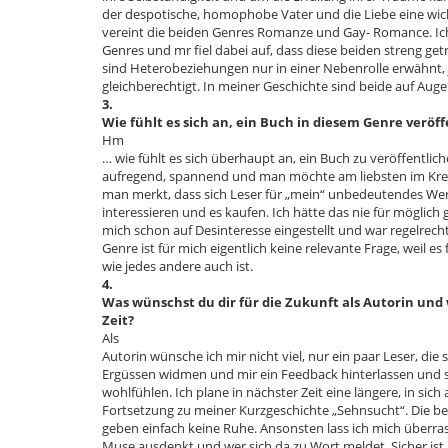
der despotische, homophobe Vater und die Liebe eine wich
vereint die beiden Genres Romanze und Gay- Romance. Ich 
Genres und mr fiel dabei auf, dass diese beiden streng get
sind Heterobeziehungen nur in einer Nebenrolle erwähnt, j
gleichberechtigt. In meiner Geschichte sind beide auf Aug
3.
Wie fühlt es sich an, ein Buch in diesem Genre veröf
Hm
… wie fühlt es sich überhaupt an, ein Buch zu veröffentlich
aufregend, spannend und man möchte am liebsten im Krei
man merkt, dass sich Leser für „mein“ unbedeutendes We
interessieren und es kaufen. Ich hätte das nie für möglich
mich schon auf Desinteresse eingestellt und war regelrecht
Genre ist für mich eigentlich keine relevante Frage, weil es
wie jedes andere auch ist.
4.
Was wünschst du dir für die Zukunft als Autorin und 
Zeit?
Als
Autorin wünsche ich mir nicht viel, nur ein paar Leser, die
Ergüssen widmen und mir ein Feedback hinterlassen und s
wohlfühlen. Ich plane in nächster Zeit eine längere, in sic
Fortsetzung zu meiner Kurzgeschichte „Sehnsucht“. Die be
geben einfach keine Ruhe. Ansonsten lass ich mich überra
Muse ausdenkt und wer sich da zu Wort meldet. Sicher ist n