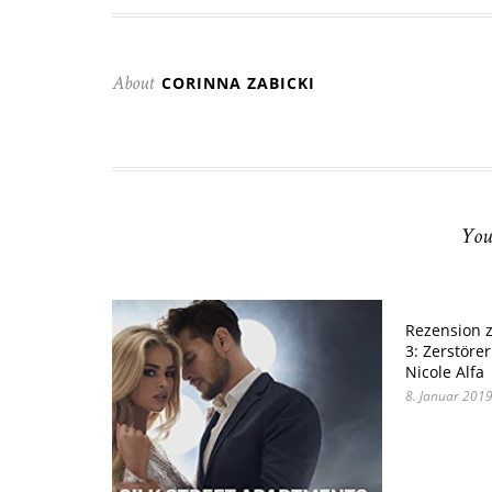
CORINNA ZABICKI
About
You
Rezension z
3: Zerstöre
Nicole Alfa
8. Januar 201