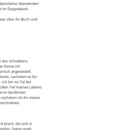
olpersteine überwinden
be im Doppelpack
twas über ihr Buch und
on des Schreibens
r fresse ich
orisch angesiedelt.
tdeckt, nachdem es für
 Ich bin im Tal der
oßen Teil meines Lebens
ie im ländlichen
 nachdem ich ihr meine
geschrieben.
 Grant, die sich in
mpfen. Dabei spielt