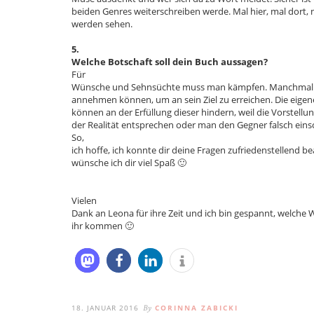
beiden Genres weiterschreiben werde. Mal hier, mal dort, 
werden sehen.
5.
Welche Botschaft soll dein Buch aussagen?
Für
Wünsche und Sehnsüchte muss man kämpfen. Manchmal 
annehmen können, um an sein Ziel zu erreichen. Die eig
können an der Erfüllung dieser hindern, weil die Vorstellu
der Realität entsprechen oder man den Gegner falsch eins
So,
ich hoffe, ich konnte dir deine Fragen zufriedenstellend 
wünsche ich dir viel Spaß 🙂
Vielen
Dank an Leona für ihre Zeit und ich bin gespannt, welche 
ihr kommen 🙂
18. JANUAR 2016
CORINNA ZABICKI
By