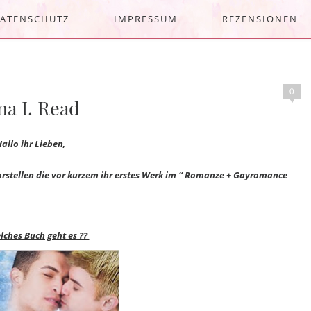
ATENSCHUTZ
IMPRESSUM
REZENSIONEN
0
na I. Read
allo ihr Lieben,
orstellen die vor kurzem ihr erstes Werk im “ Romanze + Gayromance
ches Buch geht es ??