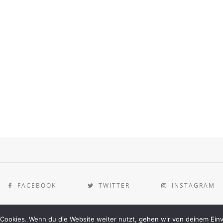
FACEBOOK
TWITTER
INSTAGRAM
[instagram-feed]
Cookies. Wenn du die Website weiter nutzt, gehen wir von deinem Einv