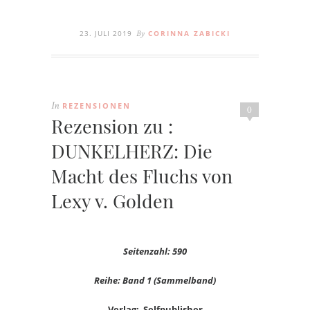
23. JULI 2019
CORINNA ZABICKI
By
REZENSIONEN
In
0
Rezension zu :
DUNKELHERZ: Die
Macht des Fluchs von
Lexy v. Golden
Seitenzahl: 590
Reihe: Band 1 (Sammelband)
Verlag: Selfpublisher