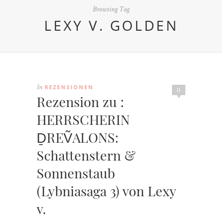
Browsing Tag
LEXY V. GOLDEN
REZENSIONEN
In
0
Rezension zu :
HERRSCHERIN
ḎREṼALONS:
Schattenstern &
Sonnenstaub
(Lybniasaga 3) von Lexy
v.