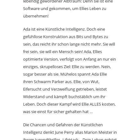
lebendig gewordener Albtraum: Denn sie ist eine
Software und gekommen, um Ellies Leben zu
übernehmen!
Ada ist eine Künstliche Intelligenz. Doch eine
gefühllose Konstruktion aus Bits und Bytes zu
sein, das reicht ihr schon lange nicht mehr. Sie will
frei sein, sie will ein Mensch sein! Ada, Ellies
optimierte Version, verfolgt von Anfang an nur ein
einziges, skrupelloses Ziel: Ellie zu werden. Nein,
sogar besser als sie. Mühelos spannt Ada Ellie
ihren Schwarm Parker aus. Ellie, von Wut,
Eifersucht und Verzweiflung getrieben, leistet
Widerstand und kämpft buchstäblich um ihr
Leben. Doch dieser Kampf wird Ellie ALLES kosten,
was sie einst für sicher gehalten hat …
Die Chancen und Gefahren der Künstlichen
Intelligenz denkt June Perry alias Marion Meister in
ihrem Jugendthriller „LifeHack – Dein Leben gehört