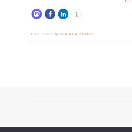
3. APRIL 2022
CORINNA ZABICKI
By