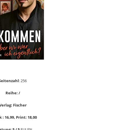
Seitenzahl
: 256
Reihe: /
Verlag: Fischer
 : 16,99, Print: 18,00
tung: 5 / 5
EULEN