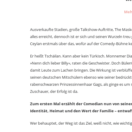
Meh
Ausverkaufte Stadien, große Talkshow-Auftritte, The Mask
alles erreicht, dennoch ist er sich und seinen Wurzeln treu 
Ceylan erstmals über das, wofür auf der Comedy-Bühne ke
Er heißt Tschäilan. Kann aber kein Türkisch. Monnemer Dia
»Nenn dich lieber Billy«, raten die Geschwister. Doch Büle
damit Leute zum Lachen bringen. Die Wirkung ist verblüff
seinen deutschen Mitschülern ebenso wie seiner bedrückte
rabenschwarzen Prinzessinnenhaar Gags, als ginge es um se
Zuschauer, der Erfolg ist da.
Zum ersten Mal erzählt der Comedian nun von seinem
Identität, Heimat und den Wert der Familie – entwaf
Wer behauptet, der Weg ist das Ziel, weiß nicht, wie wicht