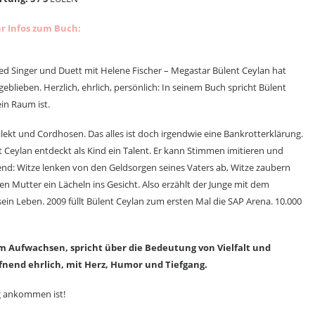
r Infos zum Buch:
ed Singer und Duett mit Helene Fischer – Megastar Bülent Ceylan hat
geblieben. Herzlich, ehrlich, persönlich: In seinem Buch spricht Bülent
in Raum ist.
lekt und Cordhosen. Das alles ist doch irgendwie eine Bankrotterklärung.
nt Ceylan entdeckt als Kind ein Talent. Er kann Stimmen imitieren und
end: Witze lenken von den Geldsorgen seines Vaters ab, Witze zaubern
n Mutter ein Lächeln ins Gesicht. Also erzählt der Junge mit dem
in Leben. 2009 füllt Bülent Ceylan zum ersten Mal die SAP Arena. 10.000
 Aufwachsen, spricht über die Bedeutung von Vielfalt und
fnend ehrlich, mit Herz, Humor und Tiefgang.
ig ankommen ist!