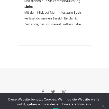
und dienen nur zur Veranschaulichung
Links:
Mit dem Klick auf Mehr Infos zum Buch
verlässt du meinen Bereich für den ich
Zuständig bin und darauf Einfluss habe
Diese Website benutzt Cookies. Wenn du die Website weiter
nutzt, gehen wir von deinem Einverständnis aus.
[instagram-feed]