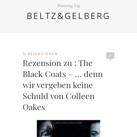
Browsing Tag
BELTZ&GELBERG
REZENSIONEN
In
0
Rezension zu : The
Black Coats – … denn
wir vergeben keine
Schuld von Colleen
Oakes