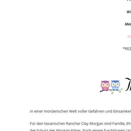
We
Meh
K
*RE
In einer mörderischen Welt voller Gefahren und Einsamke
Für den texanischen Rancher Clay Morgan sind Familie, Ehre
der Schutz des Morgan-Erbes. Nach einem furchtbaren Unfal