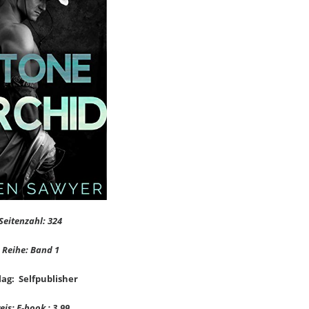
Seitenzahl: 324
Reihe: Band 1
lag: Selfpublisher
eis: E-book : 3,99