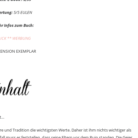
rtung:
5/5 EULEN
r Infos zum Buch:
LICK ** WERBUNG
ZENSION EXEMPLAR
it…
 und Tradition die wichtigsten Werte. Daher ist ihm nichts wichtiger als
l muss er feststellen, dass seine Eltern vor dem Ruin standen. Die Geier