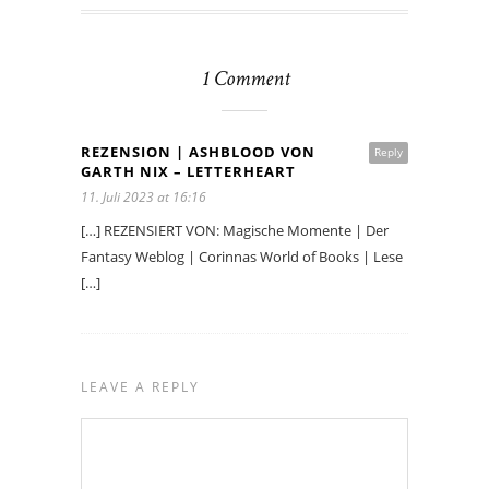
1 Comment
REZENSION | ASHBLOOD VON
Reply
GARTH NIX – LETTERHEART
11. Juli 2023 at 16:16
[…] REZENSIERT VON: Magische Momente | Der
Fantasy Weblog | Corinnas World of Books | Lese
[…]
LEAVE A REPLY